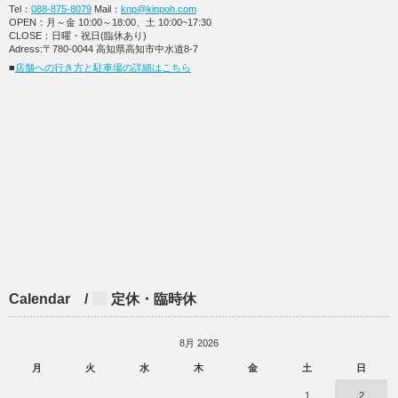
Tel：
088-875-8079
Mail：
knp@kinpoh.com
OPEN：月～金 10:00～18:00、土 10:00~17:30
CLOSE：日曜・祝日(臨休あり)
Adress:〒780-0044 高知県高知市中水道8-7
■
店舗への行き方と駐車場の詳細はこちら
Calendar /
定休・臨時休
8月 2026
月
火
水
木
金
土
日
1
2