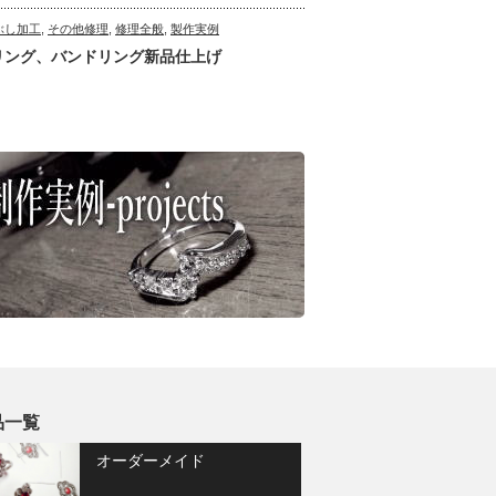
ぶし加工
,
その他修理
,
修理全般
,
製作実例
リング、バンドリング新品仕上げ
品一覧
オーダーメイド