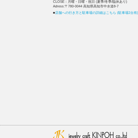
CLOSE：月曜・日曜・祝日 (夏季/冬季/臨休あり)
Adress:〒780-0044 高知県高知市中水道8-7
■
店舗への行き方と駐車場の詳細はこちら (駐車場2台有