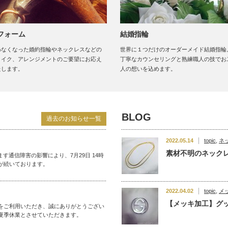
フォーム
結婚指輪
わなくなった婚約指輪やネックレスなどの
世界に１つだけのオーダーメイド結婚指輪
メイク、アレンジメントのご要望にお応え
丁寧なカウンセリングと熟練職人の技でお
たします。
人の想いを込めます。
BLOG
過去のお知らせ一覧
2022.05.14
topic
,
ネ
】
素材不明のネック
ます通信障害の影響により、7月29日 14時
が続いております。
2022.04.02
topic
,
メ
【メッキ加工】グ
をご利用いただき、誠にありがとうござい
夏季休業とさせていただきます。