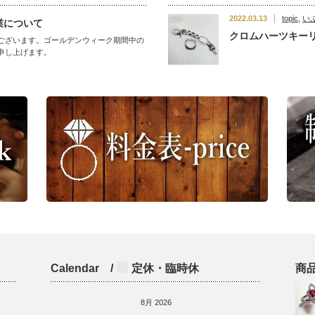
2022.03.13
topic
,
い
業について
クロムハーツキー
ございます。ゴールデンウィーク期間中の
申し上げます。
Calendar /
定休・臨時休
商
8月 2026