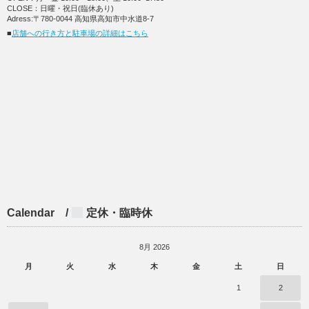
CLOSE：日曜・祝日(臨休あり)
Adress:〒780-0044 高知県高知市中水道8-7
■
店舗への行き方と駐車場の詳細はこちら
Calendar /
定休・臨時休
8月 2026
月
火
水
木
金
土
日
1
2