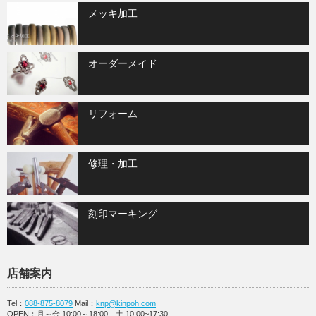
メッキ加工
オーダーメイド
リフォーム
修理・加工
刻印マーキング
店舗案内
Tel：
088-875-8079
Mail：
knp@kinpoh.com
OPEN：月～金 10:00～18:00、土 10:00~17:30