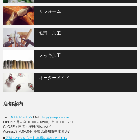
リフォーム
修理・加工
メッキ加工
オーダーメイド
店舗案内
Tel：
088-875-8079
Mail：
knp@kinpoh.com
OPEN：月～金 10:00～18:00、土 10:00~17:30
CLOSE：日曜・祝日(臨休あり)
Adress:〒780-0044 高知県高知市中水道8-7
■
店舗への行き方と駐車場の詳細はこちら