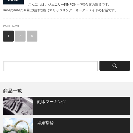
こんにちは。ジュエリーKINPOH - (有)金峯の澁谷です。
&nbsp;&nbsp;今回は結婚指輪（マリッジリング）オーダーメイドのお話です。
PAGE NAVI
1
2
»
商品一覧
刻印マーキング
結婚指輪