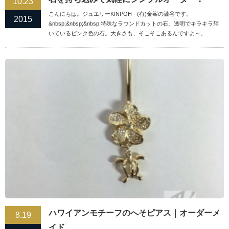
10.23
こんにちは。ジュエリーKINPOH - (有)金峯の澁谷です。
2015
&nbsp;&nbsp;&nbsp;特殊なラウンドカットの石。透明でキラキラ輝
いているピンク色の石。大きさも、そこそこあるんですよ～。
ハワイアンモチーフのへそピアス｜オーダーメ
8.19
イド