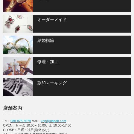
オーダーメイド
結婚指輪
修理・加工
刻印マーキング
店舗案内
Tel：
088-875-8079
Mail：
knp@kinpoh.com
OPEN：月～金 10:00～18:00、土 10:00~17:30
CLOSE：日曜・祝日(臨休あり)