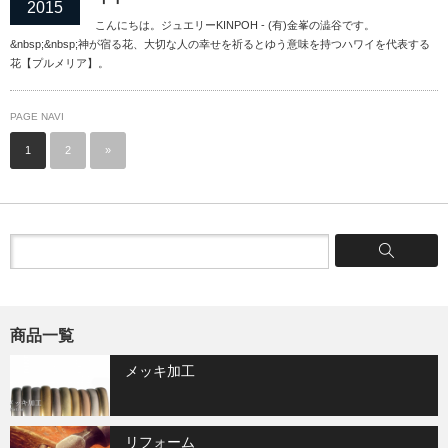
2015
こんにちは。ジュエリーKINPOH - (有)金峯の澁谷です。
&nbsp;&nbsp;神が宿る花、大切な人の幸せを祈るとゆう意味を持つハワイを代表する
花【プルメリア】。
PAGE NAVI
1
2
»
商品一覧
メッキ加工
リフォーム