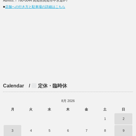
Adress:〒780-0044 高知県高知市中水道8-7
■
店舗への行き方と駐車場の詳細はこちら
Calendar /
定休・臨時休
8月 2026
月
火
水
木
金
土
日
1
2
3
4
5
6
7
8
9