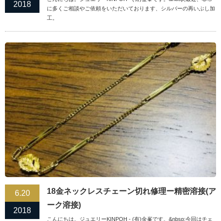
2018
に多くご相談やご依頼をいただいております、シルバーの再いぶし加
工。
18金ネックレスチェーン切れ修理ー精密溶接(ア
6.20
ーク溶接)
2018
こんにちは。ジュエリーKINPOH - (有)金峯です。&nbsp;今回はチェ