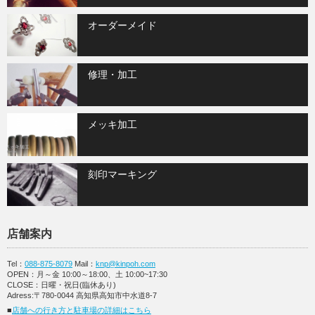
オーダーメイド
修理・加工
メッキ加工
刻印マーキング
店舗案内
Tel：
088-875-8079
Mail：
knp@kinpoh.com
OPEN：月～金 10:00～18:00、土 10:00~17:30
CLOSE：日曜・祝日(臨休あり)
Adress:〒780-0044 高知県高知市中水道8-7
■
店舗への行き方と駐車場の詳細はこちら