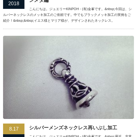
ンメタ編
2018
こんにちは。ジュエリーKINPOH - (有)金峯です。&nbsp;今回は、シ
ルバーネックレスのメッキ加工のご依頼です。中でもブラックメッキ加工の実例をご
紹介！&nbsp;&nbsp;イエス様とマリア様が、デザインされたネックレス。
シルバーメンズネックレス再いぶし加工
8.17
こんにちは。ジュエリーKINPOH - (有)金峯です。&nbsp;最近、非常