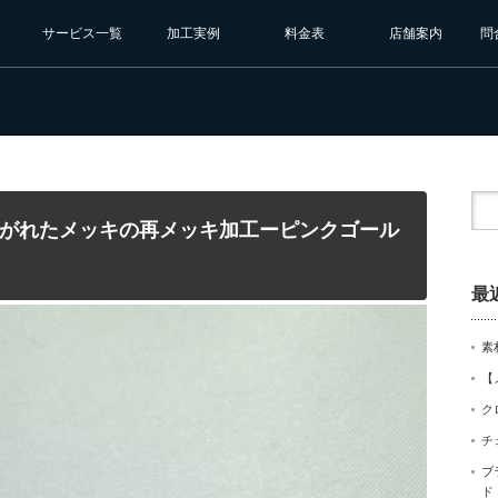
サービス一覧
加工実例
料金表
店舗案内
問
がれたメッキの再メッキ加工ーピンクゴール
最
素
【
ク
チ
ブ
ド