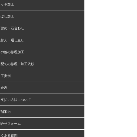
メッキ加工
いぶし加工
石留め・石合わせ
糸替え・通し直し
その他の修理加工
宅配での修理・加工依頼
加工実例
料金表
お支払い方法について
店舗案内
問合せフォーム
よくある質問