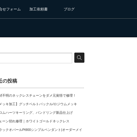
合せフォーム
加工依頼書
ブログ
近の投稿
材不明のネックレスチェーンをダメ元覚悟で修理！
メッキ加工】グッチベルトバックル/ロジウムメッキ
ロムハーツキーリング、バンドリング新品仕上げ
ェーン切れ修理｜ホワイトゴールドネックレス
ラックオパールPt900シンプルペンダント|オーダーメイ