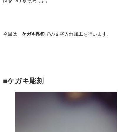
跡をつける
方法
です。
今回は、
ケガキ彫刻
での文字入れ加工を行います。
■ケガキ彫刻