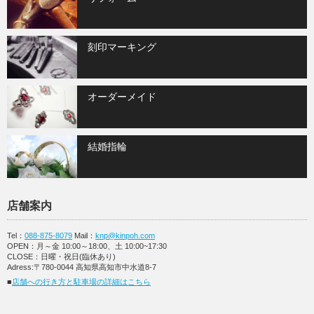
刻印マーキング
オーダーメイド
結婚指輪
店舗案内
Tel：
088-875-8079
Mail：
knp@kinpoh.com
OPEN：月～金 10:00～18:00、土 10:00~17:30
CLOSE：日曜・祝日(臨休あり)
Adress:〒780-0044 高知県高知市中水道8-7
■
店舗への行き方と駐車場の詳細はこちら