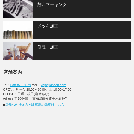
刻印マーキング
メッキ加工
修理・加工
店舗案内
Tel：
088-875-8079
Mail：
knp@kinpoh.com
OPEN：月～金 10:00～18:00、土 10:00~17:30
CLOSE：日曜・祝日(臨休あり)
Adress:〒780-0044 高知県高知市中水道8-7
■
店舗への行き方と駐車場の詳細はこちら