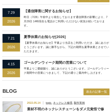
【通信障害に関するお知らせ】
7.29
昨日（7/28）午前中より発生しております通信障害の影響により、7
2026
月29日 14時現在も電話がご利用いただけない状況が続いておりま
す。
夏季休業のお知らせ[2026]
7.21
【夏季休業のお知らせ】平素より当店をご利用いただき、誠にありが
2026
とうございます。誠に勝手ながら、下記の期間を夏季休業とさせてい
ただきます。
ゴールデンウィーク期間の営業について
4.15
平素よりご愛顧賜り、誠にありがとうございます。ゴールデンウィー
2026
ク期間中の営業につきまして、下記の通りご案内申し上げます。
BLOG
過去の記事一覧
2022.05.14
topic
,
ネックレス修理
,
製作実例
素材不明のネックレスチェーンをダメ元覚悟で修