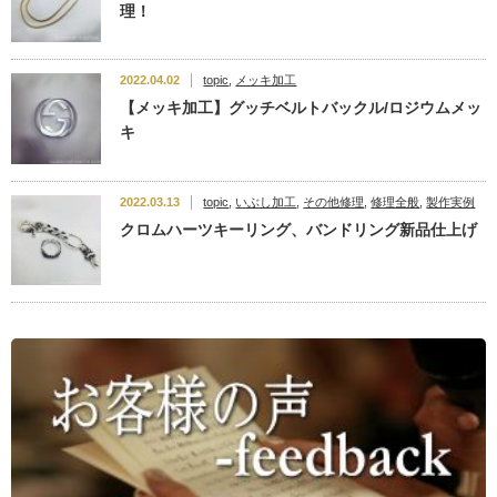
理！
2022.04.02
topic
,
メッキ加工
【メッキ加工】グッチベルトバックル/ロジウムメッ
キ
2022.03.13
topic
,
いぶし加工
,
その他修理
,
修理全般
,
製作実例
クロムハーツキーリング、バンドリング新品仕上げ