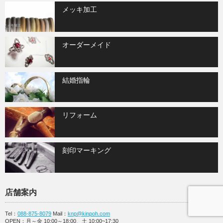
メッキ加工
オーダーメイド
結婚指輪
リフォーム
刻印マーキング
店舗案内
Tel：
088-875-8079
Mail：
knp@kinpoh.com
OPEN：月～金 10:00～18:00、土 10:00~17:30