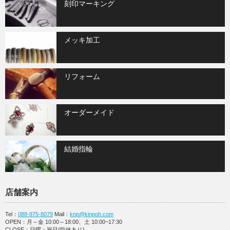
刻印マーキング
メッキ加工
リフォーム
オーダーメイド
結婚指輪
店舗案内
Tel：
088-875-8079
Mail：
knp@kinpoh.com
OPEN：月～金 10:00～18:00、土 10:00~17:30
CLOSE：日曜・祝日(臨休あり)