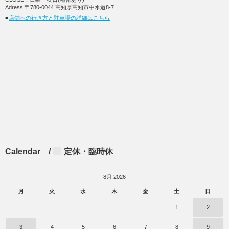
Adress:〒780-0044 高知県高知市中水道8-7
■
店舗への行き方と駐車場の詳細はこちら
Calendar /
定休・臨時休
8月 2026
月
火
水
木
金
土
日
1
2
3
4
5
6
7
8
9