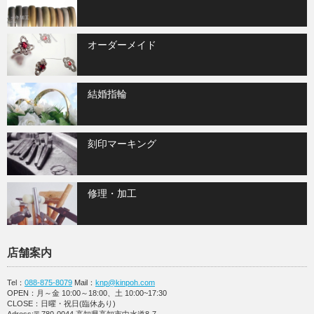
オーダーメイド
結婚指輪
刻印マーキング
修理・加工
店舗案内
Tel：
088-875-8079
Mail：
knp@kinpoh.com
OPEN：月～金 10:00～18:00、土 10:00~17:30
CLOSE：日曜・祝日(臨休あり)
Adress:〒780-0044 高知県高知市中水道8-7