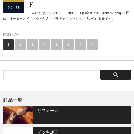
ド
2019
こんにちは。ジュエリーKINPOH - (有)金峯です。&nbsp;&nbsp;今回
は、オーダーメイド。ダイヤ入りプラチナファッションリングの製作です。
PAGE NAVI
1
2
3
4
5
6
7
»
商品一覧
リフォーム
メッキ加工