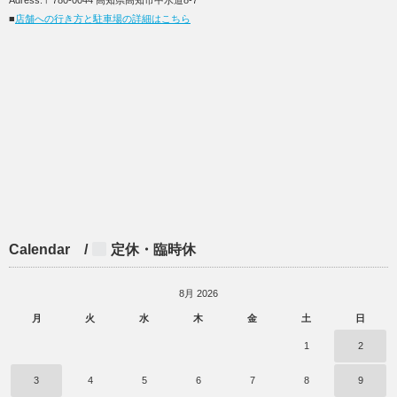
■
店舗への行き方と駐車場の詳細はこちら
Calendar /
定休・臨時休
8月 2026
月
火
水
木
金
土
日
1
2
3
4
5
6
7
8
9