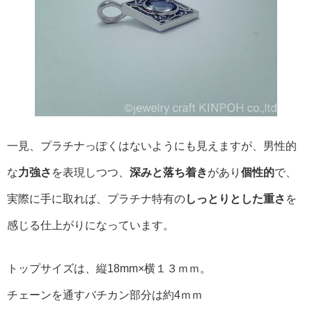
一見、プラチナっぽくはないようにも見えますが、男性的
な
力強さ
を表現しつつ、
深みと落ち着き
があり
個性的
で、
実際に手に取れば、プラチナ特有の
しっとりとした重さ
を
感じる仕上がりになっています。
トップサイズは、縦18mm×横１３ｍｍ。
チェーンを通すバチカン部分は約4ｍｍ