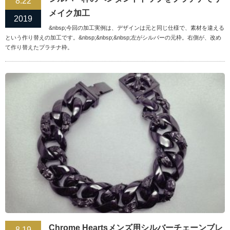
8.22
メイク加工
2019
&nbsp;今回の加工実例は、デザインは元と同じ仕様で、素材を違える
という作り替えの加工です。&nbsp;&nbsp;&nbsp;左がシルバーの元枠。右側が、改め
て作り替えたプラチナ枠。
Chrome Heartsメンズ用シルバーチェーンブレ
8.19