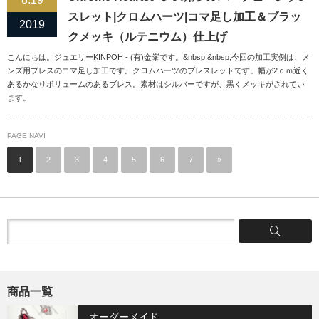
スレット|クロムハーツ|コマ足し加工＆ブラッ
2019
クメッキ（ルテニウム）仕上げ
こんにちは。ジュエリーKINPOH - (有)金峯です。&nbsp;&nbsp;今回の加工実例は、メ
ンズ用ブレスのコマ足し加工です。クロムハーツのブレスレットです。幅が2ｃｍ近く
あるかなりボリュームのあるブレス。素材はシルバーですが、黒くメッキがされてい
ます。
PAGE NAVI
1
2
3
4
5
6
7
»
商品一覧
オーダーメイド