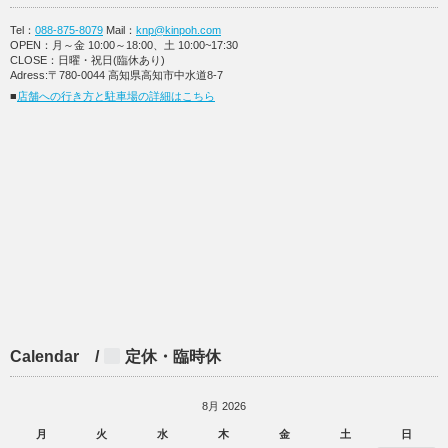
Tel：
088-875-8079
Mail：
knp@kinpoh.com
OPEN：月～金 10:00～18:00、土 10:00~17:30
CLOSE：日曜・祝日(臨休あり)
Adress:〒780-0044 高知県高知市中水道8-7
■
店舗への行き方と駐車場の詳細はこちら
Calendar /
定休・臨時休
8月 2026
月
火
水
木
金
土
日