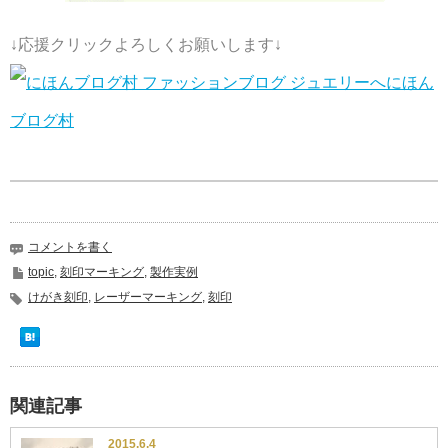
↓応援クリックよろしくお願いします↓
にほん
ブログ村
コメントを書く
topic
,
刻印マーキング
,
製作実例
けがき刻印
,
レーザーマーキング
,
刻印
関連記事
2015.6.4