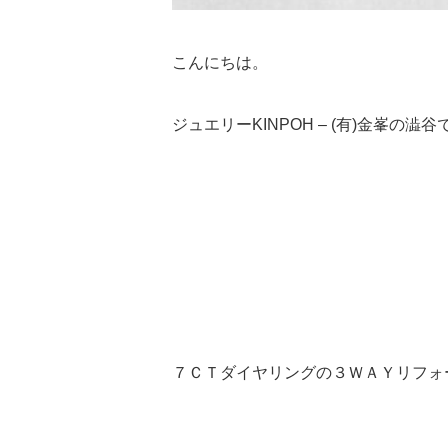
こんにちは。
ジュエリーKINPOH – (有)金峯の澁谷
７ＣＴダイヤリングの３ＷＡＹリフォ