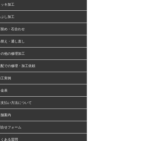
メッキ加工
いぶし加工
石留め・石合わせ
糸替え・通し直し
その他の修理加工
宅配での修理・加工依頼
加工実例
料金表
お支払い方法について
店舗案内
問合せフォーム
よくある質問