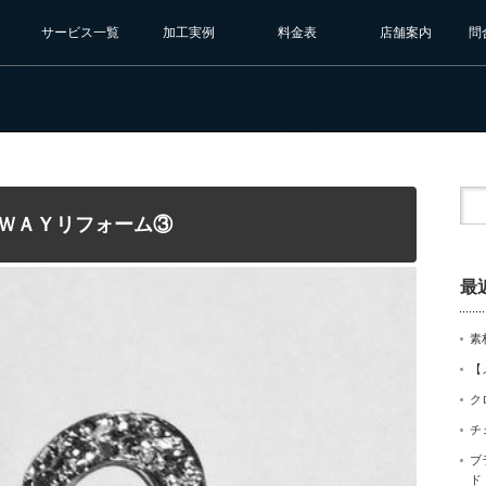
サービス一覧
加工実例
料金表
店舗案内
問
３ＷＡＹリフォーム③
最
素
【
ク
チ
ブ
ド