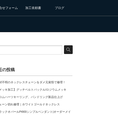
合せフォーム
加工依頼書
ブログ
近の投稿
材不明のネックレスチェーンをダメ元覚悟で修理！
メッキ加工】グッチベルトバックル/ロジウムメッキ
ロムハーツキーリング、バンドリング新品仕上げ
ェーン切れ修理｜ホワイトゴールドネックレス
ラックオパールPt900シンプルペンダント|オーダーメイ