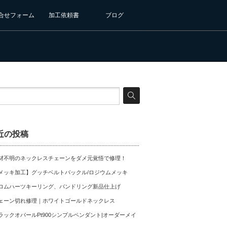
合せフォーム
加工依頼書
ブログ
近の投稿
材不明のネックレスチェーンをダメ元覚悟で修理！
メッキ加工】グッチベルトバックル/ロジウムメッキ
ロムハーツキーリング、バンドリング新品仕上げ
ェーン切れ修理｜ホワイトゴールドネックレス
ラックオパールPt900シンプルペンダント|オーダーメイ