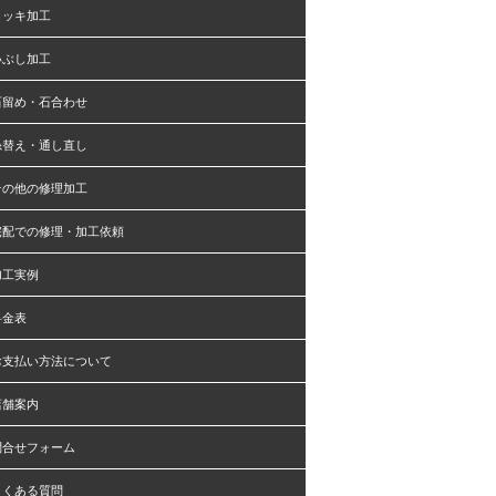
メッキ加工
いぶし加工
石留め・石合わせ
糸替え・通し直し
その他の修理加工
宅配での修理・加工依頼
加工実例
料金表
お支払い方法について
店舗案内
問合せフォーム
よくある質問