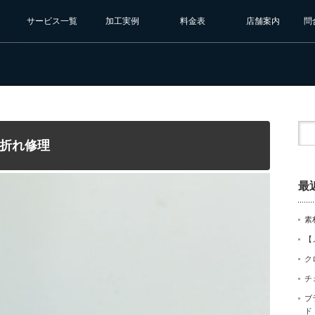
サービス一覧
加工実例
料金表
店舗案内
問
折れ修理
最
素
【
ク
チ
ブ
ド