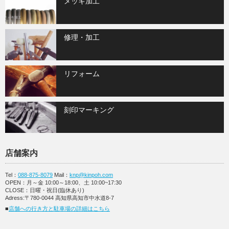
メッキ加工
修理・加工
リフォーム
刻印マーキング
店舗案内
Tel：
088-875-8079
Mail：
knp@kinpoh.com
OPEN：月～金 10:00～18:00、土 10:00~17:30
CLOSE：日曜・祝日(臨休あり)
Adress:〒780-0044 高知県高知市中水道8-7
■
店舗への行き方と駐車場の詳細はこちら