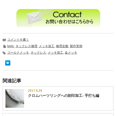
コメントを書く
topic
,
ネックレス修理
,
メッキ加工
,
修理全般
,
製作実例
ゴールドメッキ
,
ネックレス
,
メッキ加工
,
金メッキ
関連記事
2017.6.26
クロムハーツリングへの刻印加工- 手打ち編