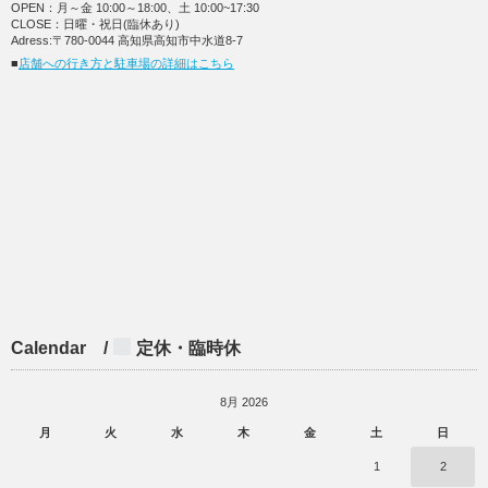
OPEN：月～金 10:00～18:00、土 10:00~17:30
CLOSE：日曜・祝日(臨休あり)
Adress:〒780-0044 高知県高知市中水道8-7
■
店舗への行き方と駐車場の詳細はこちら
Calendar /
定休・臨時休
8月 2026
月
火
水
木
金
土
日
1
2