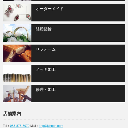
オーダーメイド
結婚指輪
リフォーム
メッキ加工
修理・加工
店舗案内
Tel：
088-875-8079
Mail：
knp@kinpoh.com