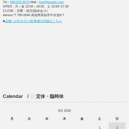
Tel：
088-875-8079
Mail：
knp@kinpoh.com
OPEN：月～金 10:00～18:00、土 10:00~17:30
CLOSE：日曜・祝日(臨休あり)
Adress:〒780-0044 高知県高知市中水道8-7
■
店舗への行き方と駐車場の詳細はこちら
Calendar /
定休・臨時休
8月 2026
月
火
水
木
金
土
日
1
2