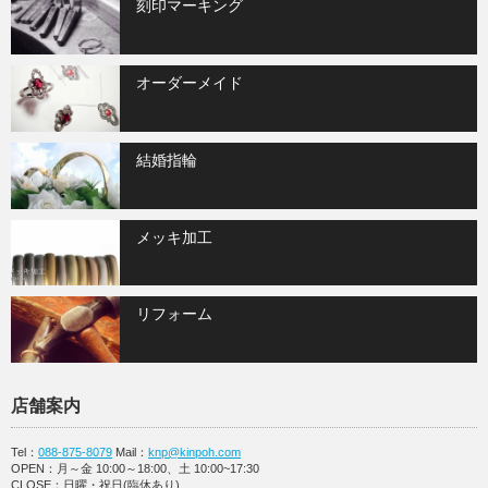
刻印マーキング
オーダーメイド
結婚指輪
メッキ加工
リフォーム
店舗案内
Tel：
088-875-8079
Mail：
knp@kinpoh.com
OPEN：月～金 10:00～18:00、土 10:00~17:30
CLOSE：日曜・祝日(臨休あり)