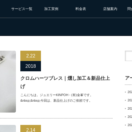
サービス一覧
加工実例
料金表
店舗案内
問
2.22
2018
ア
クロムハーツブレス｜燻し加工＆新品仕上
げ
20
こんにちは。ジュエリーKINPOH - (有)金峯です。
20
&nbsp;&nbsp;今回は、新品仕上げのご依頼です。
20
20
20
2.14