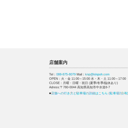
店舗案内
Tel：
088-875-8079
Mail：
knp@kinpoh.com
OPEN：火・金 11:00～15:00 水・木・土 11:00～17:00
CLOSE：月曜・日曜・祝日 (夏季/冬季/臨休あり)
Adress:〒780-0044 高知県高知市中水道8-7
■
店舗への行き方と駐車場の詳細はこちら (駐車場2台有