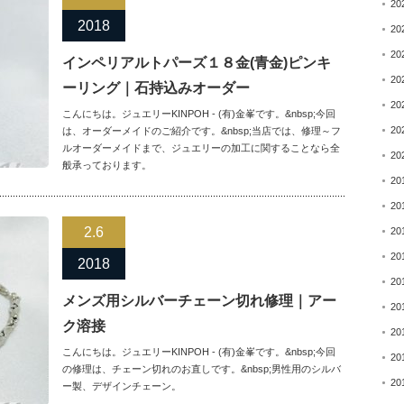
20
2018
20
20
インペリアルトパーズ１８金(青金)ピンキ
20
ーリング｜石持込みオーダー
20
こんにちは。ジュエリーKINPOH - (有)金峯です。&nbsp;今回
20
は、オーダーメイドのご紹介です。&nbsp;当店では、修理～フ
ルオーダーメイドまで、ジュエリーの加工に関することなら全
20
般承っております。
20
20
2.6
20
20
2018
20
メンズ用シルバーチェーン切れ修理｜アー
20
ク溶接
20
こんにちは。ジュエリーKINPOH - (有)金峯です。&nbsp;今回
20
の修理は、チェーン切れのお直しです。&nbsp;男性用のシルバ
20
ー製、デザインチェーン。