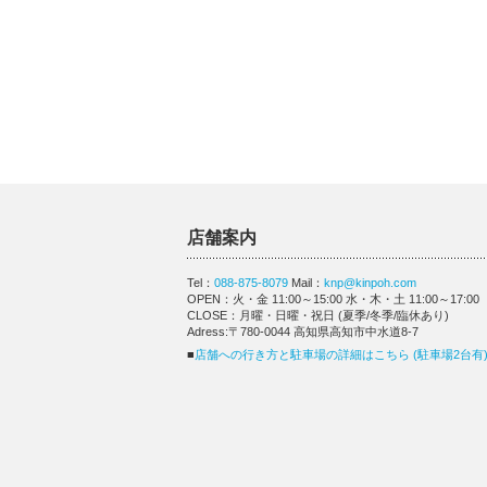
店舗案内
Tel：
088-875-8079
Mail：
knp@kinpoh.com
OPEN：火・金 11:00～15:00 水・木・土 11:00～17:00
CLOSE：月曜・日曜・祝日 (夏季/冬季/臨休あり)
Adress:〒780-0044 高知県高知市中水道8-7
■
店舗への行き方と駐車場の詳細はこちら (駐車場2台有