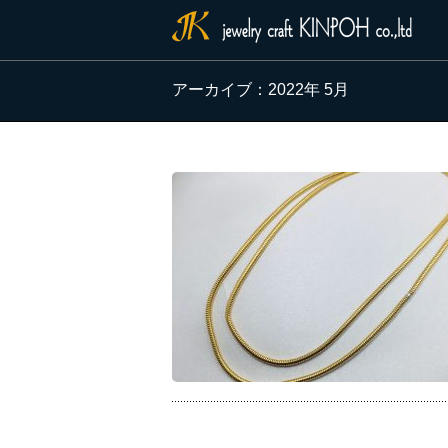
アーカイブ：2022年 5月