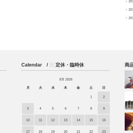
20
20
20
Calendar /
定休・臨時休
商
8月 2026
月
火
水
木
金
土
日
)
1
2
3
4
5
6
7
8
9
10
11
12
13
14
15
16
17
18
19
20
21
22
23