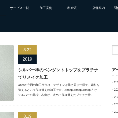
サービス一覧
加工実例
料金表
店舗案内
問
8.22
2019
ア
シルバー枠のペンダントトップをプラチナ
でリメイク加工
20
&nbsp;今回の加工実例は、デザインは元と同じ仕様で、素材を
20
違えるという作り替えの加工です。&nbsp;&nbsp;&nbsp;左が
シルバーの元枠。右側が、改めて作り替えたプラチナ枠。
20
20
20
8.19