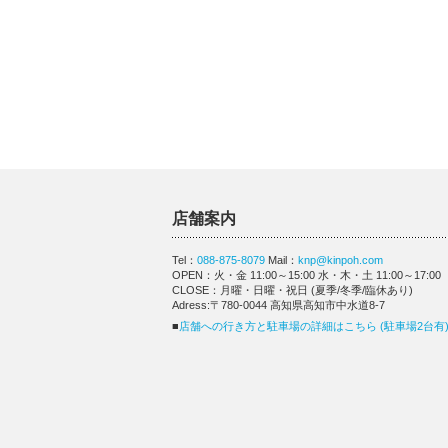
店舗案内
Tel：
088-875-8079
Mail：
knp@kinpoh.com
OPEN：火・金 11:00～15:00 水・木・土 11:00～17:00
CLOSE：月曜・日曜・祝日 (夏季/冬季/臨休あり)
Adress:〒780-0044 高知県高知市中水道8-7
■
店舗への行き方と駐車場の詳細はこちら (駐車場2台有