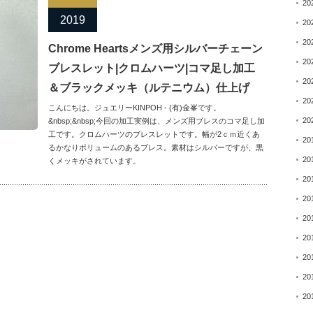
20
2019
20
20
Chrome Heartsメンズ用シルバーチェーン
20
ブレスレット|クロムハーツ|コマ足し加工
20
＆ブラックメッキ（ルテニウム）仕上げ
20
こんにちは。ジュエリーKINPOH - (有)金峯です。
20
&nbsp;&nbsp;今回の加工実例は、メンズ用ブレスのコマ足し加
工です。クロムハーツのブレスレットです。幅が2ｃｍ近くあ
20
るかなりボリュームのあるブレス。素材はシルバーですが、黒
20
くメッキがされています。
20
20
20
20
20
20
20