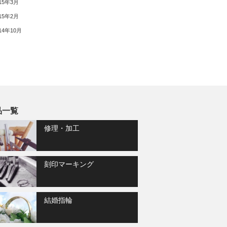
15年3月
15年2月
14年10月
品一覧
修理・加工
刻印マーキング
結婚指輪