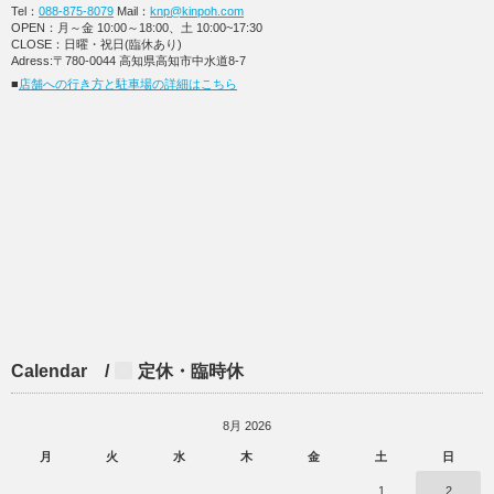
Tel：
088-875-8079
Mail：
knp@kinpoh.com
OPEN：月～金 10:00～18:00、土 10:00~17:30
CLOSE：日曜・祝日(臨休あり)
Adress:〒780-0044 高知県高知市中水道8-7
■
店舗への行き方と駐車場の詳細はこちら
Calendar /
定休・臨時休
8月 2026
月
火
水
木
金
土
日
1
2