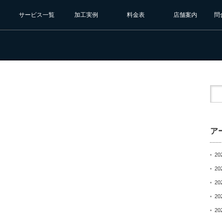
サービス一覧
加工実例
料金表
店舗案内
問
ア
20
20
20
20
20