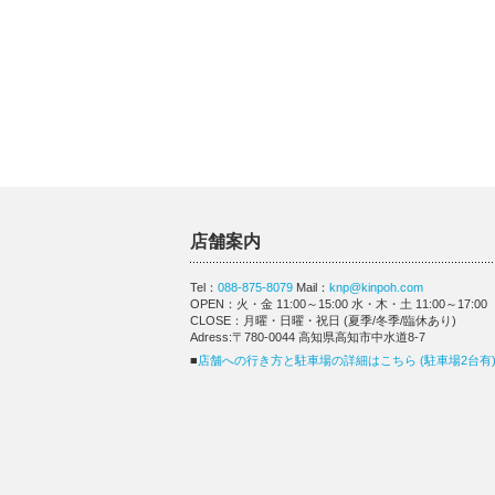
店舗案内
Tel：
088-875-8079
Mail：
knp@kinpoh.com
OPEN：火・金 11:00～15:00 水・木・土 11:00～17:00
CLOSE：月曜・日曜・祝日 (夏季/冬季/臨休あり)
Adress:〒780-0044 高知県高知市中水道8-7
■
店舗への行き方と駐車場の詳細はこちら (駐車場2台有