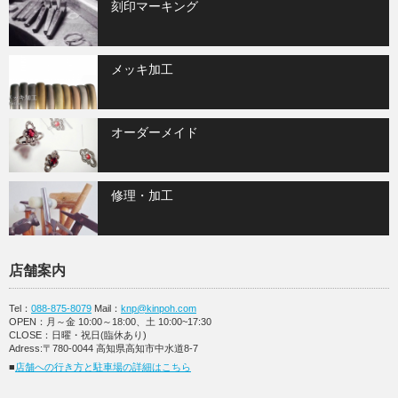
刻印マーキング
メッキ加工
オーダーメイド
修理・加工
店舗案内
Tel：
088-875-8079
Mail：
knp@kinpoh.com
OPEN：月～金 10:00～18:00、土 10:00~17:30
CLOSE：日曜・祝日(臨休あり)
Adress:〒780-0044 高知県高知市中水道8-7
■
店舗への行き方と駐車場の詳細はこちら