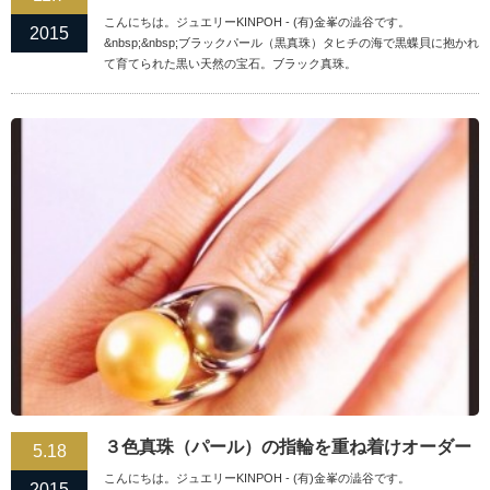
こんにちは。ジュエリーKINPOH - (有)金峯の澁谷です。
2015
&nbsp;&nbsp;ブラックパール（黒真珠）タヒチの海で黒蝶貝に抱かれ
て育てられた黒い天然の宝石。ブラック真珠。
３色真珠（パール）の指輪を重ね着けオーダー
5.18
こんにちは。ジュエリーKINPOH - (有)金峯の澁谷です。
2015