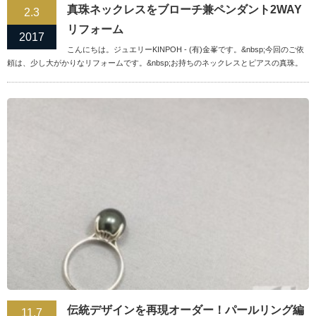
真珠ネックレスをブローチ兼ペンダント2WAY
2.3
リフォーム
2017
こんにちは。ジュエリーKINPOH - (有)金峯です。&nbsp;今回のご依
頼は、少し大がかりなリフォームです。&nbsp;お持ちのネックレスとピアスの真珠。
伝統デザインを再現オーダー！パールリング編
11.7