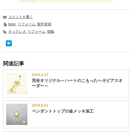
コメントを書く
topic
,
リフォーム
,
製作実例
ネックレス
,
リフォーム
,
指輪
関連記事
2015.4.13
完全オリジナル～ハートのこもったへそピアスオ
ーダー～
2018.8.23
ペンダントトップの金メッキ加工