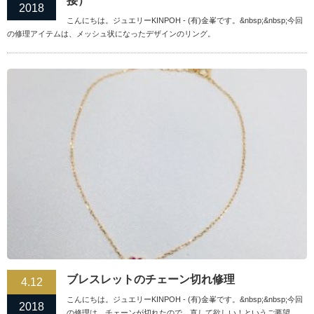
接）
2018
こんにちは。ジュエリーKINPOH - (有)金峯です。&nbsp;&nbsp;今回
の修理アイテムは、メッシュ状になったデザインのリング。
ブレスレットのチェーン切れ修理
4.12
こんにちは。ジュエリーKINPOH - (有)金峯です。&nbsp;&nbsp;今回
2018
の修理は、チェーンが切れたので、直して欲しい！というご要望。