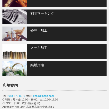
刻印マーキング
修理・加工
メッキ加工
結婚指輪
店舗案内
Tel：
088-875-8079
Mail：
knp@kinpoh.com
OPEN：月～金 10:00～18:00、土 10:00~17:30
CLOSE：日曜・祝日(臨休あり)
Adress:〒780-0044 高知県高知市中水道8-7