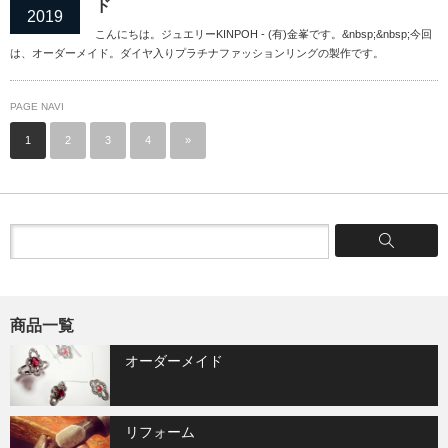
ド
2019
こんにちは。ジュエリーKINPOH - (有)金峯です。&nbsp;&nbsp;今回
は、オーダーメイド。ダイヤ入りプラチナファッションリングの製作です。
PAGE NAVI
1
2
3
4
»
商品一覧
オーダーメイド
リフォーム