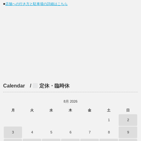
■
店舗への行き方と駐車場の詳細はこちら
Calendar /
定休・臨時休
8月 2026
月
火
水
木
金
土
日
1
2
3
4
5
6
7
8
9