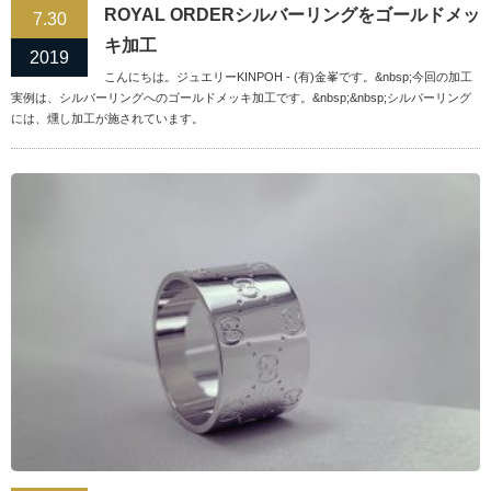
ROYAL ORDERシルバーリングをゴールドメッ
7.30
キ加工
2019
こんにちは。ジュエリーKINPOH - (有)金峯です。&nbsp;今回の加工
実例は、シルバーリングへのゴールドメッキ加工です。&nbsp;&nbsp;シルバーリング
には、燻し加工が施されています。