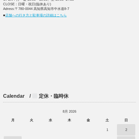
CLOSE：日曜・祝日(臨休あり)
Adress:〒780-0044 高知県高知市中水道8-7
■
店舗への行き方と駐車場の詳細はこちら
Calendar /
定休・臨時休
8月 2026
月
火
水
木
金
土
日
1
2