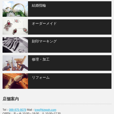
結婚指輪
オーダーメイド
刻印マーキング
修理・加工
リフォーム
店舗案内
Tel：
088-875-8079
Mail：
knp@kinpoh.com
OPEN：月～金 10:00～18:00、土 10:00~17:30