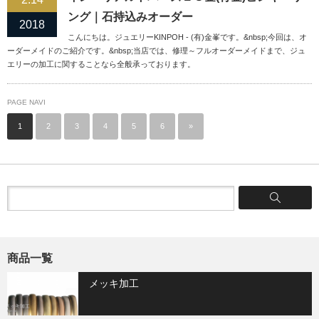
ング｜石持込みオーダー
2018
こんにちは。ジュエリーKINPOH - (有)金峯です。&nbsp;今回は、オ
ーダーメイドのご紹介です。&nbsp;当店では、修理～フルオーダーメイドまで、ジュ
エリーの加工に関することなら全般承っております。
PAGE NAVI
1
2
3
4
5
6
»
商品一覧
メッキ加工